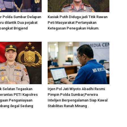
ar Polda Sumbar:Delapan
Kasiak Putih Diduga jadi Titik Rawan
ru dilantik Dua pejabat
Peti Masyarakat Pertanyakan
pangkat Brigjend
Ketegasan Penegakan Hukum.
k Selatan Tegaskan
Irjen Pol Jati Wiyoto Abadhi Resmi
erantas PETI Kapolres
Pimpin Polda Sumbar,Perwira
ugaan Penganiayaan
Intelijen Berpengalaman Siap Kawal
mbang ilegal Sedang
Stabilitas Ranah Minang .