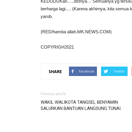
KEDUDUKan…..dstnya… Semuanya yg tersisa di l
berharga lagi…. (Karena akhirnya, kita sem
yarob.
(RED/hamba allah.MK.NEWS.COM)
COPYRIGH2021
SHARE
Facebook
Twitter
Previous article
WAKIL WALIKOTA TANGSEL BENYAMIN
SALURKAN BANTUAN LANGSUNG TUNAI.