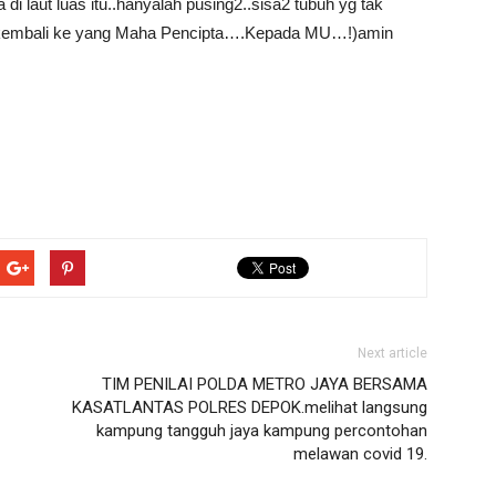
aut luas itu..hanyalah pusing2..sisa2 tubuh yg tak
ua kembali ke yang Maha Pencipta….Kepada MU…!)amin
Next article
TIM PENILAI POLDA METRO JAYA BERSAMA
KASATLANTAS POLRES DEPOK.melihat langsung
kampung tangguh jaya kampung percontohan
melawan covid 19.