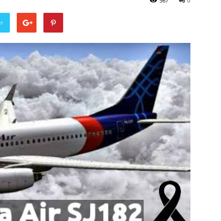
567
0
er