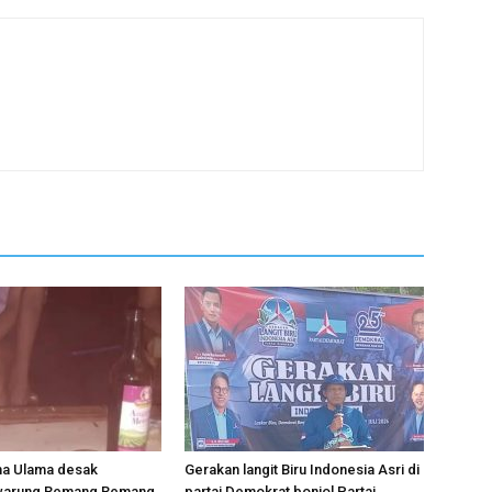
a Ulama desak
Gerakan langit Biru Indonesia Asri di
warung Remang Remang
partai Demokrat bonjol Partai