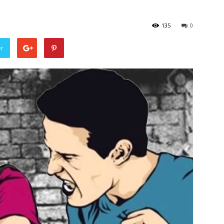
135
0
er