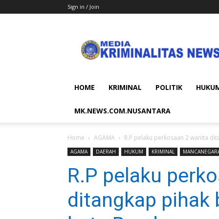
Sign in / Join
MEDIA
KRIMINALITAS
NEWS
HOME
KRIMINAL
POLITIK
HUKU
MK.NEWS.COM.NUSANTARA
Home
AGAMA
R.P pelaku perkosaan 2 wanita di
AGAMA
DAERAH
HUKUM
KRIMINAL
MANCANEGAR
R.P pelaku perko
ditangkap pihak 