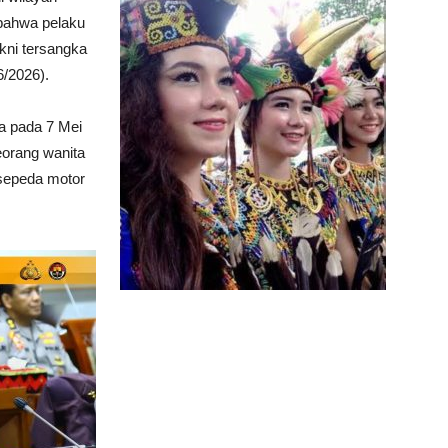
 bahwa pelaku
kni tersangka
6/2026).
a pada 7 Mei
eorang wanita
 sepeda motor