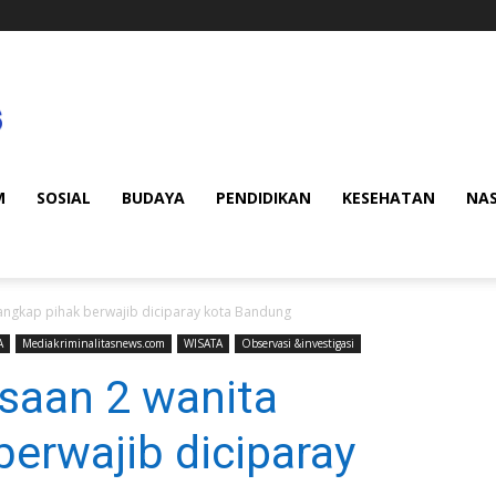
M
SOSIAL
BUDAYA
PENDIDIKAN
KESEHATAN
NA
tangkap pihak berwajib diciparay kota Bandung
A
Mediakriminalitasnews.com
WISATA
Observasi &investigasi
saan 2 wanita
berwajib diciparay