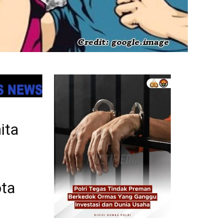
ita
ota