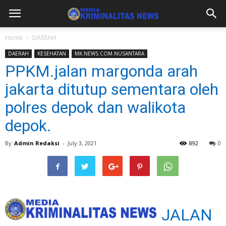
Home
DAERAH
DAERAH
KESEHATAN
MK.NEWS.COM.NUSANTARA
PPKM.jalan margonda arah
jakarta ditutup sementara oleh
polres depok dan walikota
depok.
By
Admin Redaksi
-
July 3, 2021
892
0
JALAN