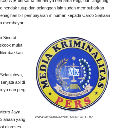
m 02.00 WIB bersama temannya bernama Pegi, dan langsung
e hendak tutup dan pelanggan lain sudah membubarkan
n penagihan bill pembayaran minuman kepada Cardo Siahaan
au membayar.
o Sinurat
ekcok mulut.
 ditembakkan
Selanjutnya,
enjata api di
nnya dan pergi
Metro Jaya.
WWW.MEDIAKRIMINALITASNEWS.COM.
 Siahaan yang
pat diproses