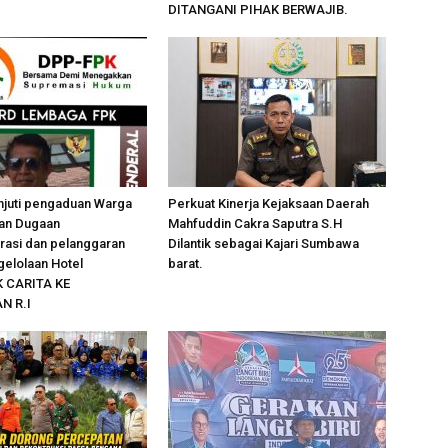
DITANGANI PIHAK BERWAJIB.
njuti pengaduan Warga
Perkuat Kinerja Kejaksaan Daerah
an Dugaan
Mahfuddin Cakra Saputra S.H
rasi dan pelanggaran
Dilantik sebagai Kajari Sumbawa
elolaan Hotel
barat.
 CARITA KE
 R.I