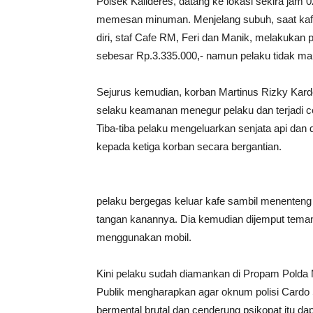
Polsek Kalideres, datang ke lokasi sekira ja
memesan minuman. Menjelang subuh, saat kaf
diri, staf Cafe RM, Feri dan Manik, melakuka
sebesar Rp.3.335.000,- namun pelaku tidak m
Sejurus kemudian, korban Martinus Rizky Kard
selaku keamanan menegur pelaku dan terjadi c
Tiba-tiba pelaku mengeluarkan senjata api dan
kepada ketiga korban secara bergantian.
pelaku bergegas keluar kafe sambil menenteng s
tangan kanannya. Dia kemudian dijemput tema
menggunakan mobil.
Kini pelaku sudah diamankan di Propam Polda 
Publik mengharapkan agar oknum polisi Cardo
bermental brutal dan cenderung psikopat itu da