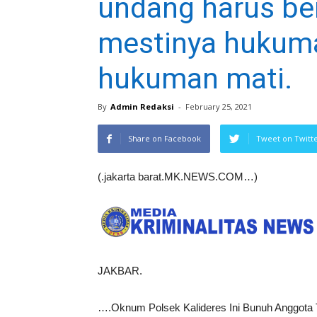
undang harus be
mestinya hukuma
hukuman mati.
By
Admin Redaksi
-
February 25, 2021
Share on Facebook
Tweet on Twitt
(.jakarta barat.MK.NEWS.COM…)
JAKBAR.
….Oknum Polsek Kalideres Ini Bunuh Anggota 