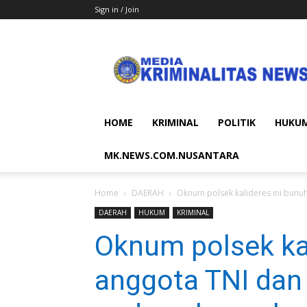
Sign in / Join
MEDIA
KRIMINALITAS
NEWS
HOME
KRIMINAL
POLITIK
HUKU
MK.NEWS.COM.NUSANTARA
Home
DAERAH
Oknum polsek kalideres ini bunuh
DAERAH
HUKUM
KRIMINAL
Oknum polsek kal
anggota TNI dan 