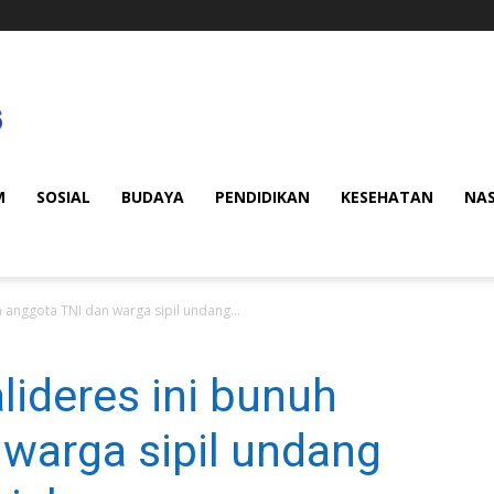
M
SOSIAL
BUDAYA
PENDIDIKAN
KESEHATAN
NA
 anggota TNI dan warga sipil undang...
ideres ini bunuh
warga sipil undang