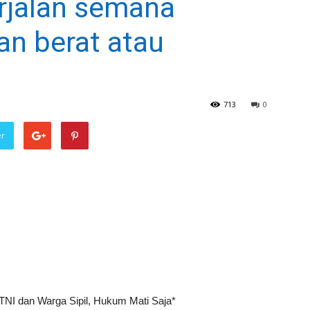
rjalan semana
n berat atau
713
0
er
TNI dan Warga Sipil, Hukum Mati Saja*