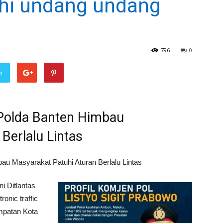
hi undang undang
796
0
er
s Polda Banten Himbau
Berlalu Lintas
ni Ditlantas
ronic traffic
empatan Kota