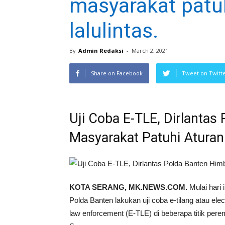
masyarakat patu
lalulintas.
By
Admin Redaksi
-
March 2, 2021
Share on Facebook
Tweet on Twitt
Uji Coba E-TLE, Dirlanta
Masyarakat Patuhi Aturan 
KOTA SERANG, MK.NEWS.COM.
Mulai hari i
Polda Banten lakukan uji coba e-tilang atau elect
law enforcement (E-TLE) di beberapa titik per