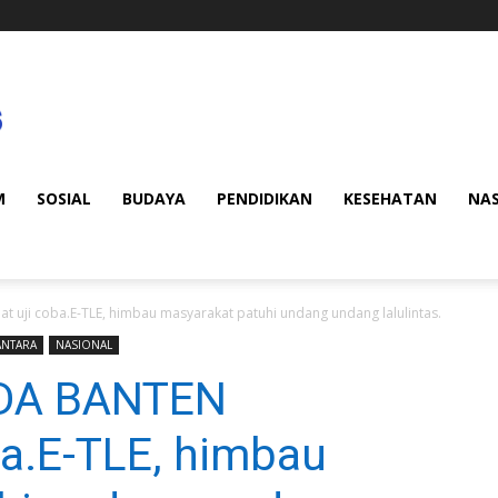
M
SOSIAL
BUDAYA
PENDIDIKAN
KESEHATAN
NA
ji coba.E-TLE, himbau masyarakat patuhi undang undang lalulintas.
ANTARA
NASIONAL
DA BANTEN
a.E-TLE, himbau