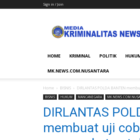
Sign in / Join
MEDIA
KRIMINALITAS
NEWS
HOME
KRIMINAL
POLITIK
HUKU
MK.NEWS.COM.NUSANTARA
Home
BISNIS
DIRLANTAS POLDA BANTEN membuat u
BISNIS
HUKUM
MANCANEGARA
MK.NEWS.COM.NUS
DIRLANTAS POL
membuat uji cob