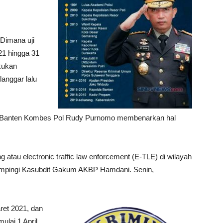
Dimana uji
21 hingga 31
akukan
anggar lalu
olda Banten Kombes Pol Rudy Purnomo membenarkan hal
ang atau electronic traffic law enforcement (E-TLE) di wilayah
ampingi Kasubdit Gakum AKBP Hamdani. Senin,
ret 2021, dan
ulai 1 April