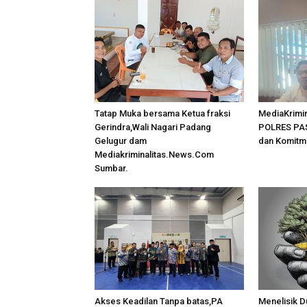
Tatap Muka bersama Ketua fraksi
MediaKrimin
Gerindra,Wali Nagari Padang
POLRES PAS
Gelugur dam
dan Komitm
Mediakriminalitas.News.Com
Sumbar.
Akses Keadilan Tanpa batas,PA
Menelisik D