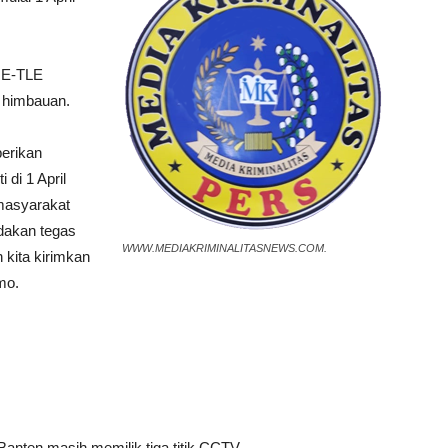
 E-TLE
 himbauan.
berikan
di 1 April
 masyarakat
ndakan tegas
WWW.MEDIAKRIMINALITASNEWS.COM.
n kita kirimkan
mo.
nten masih memilik tiga titik CCTV.