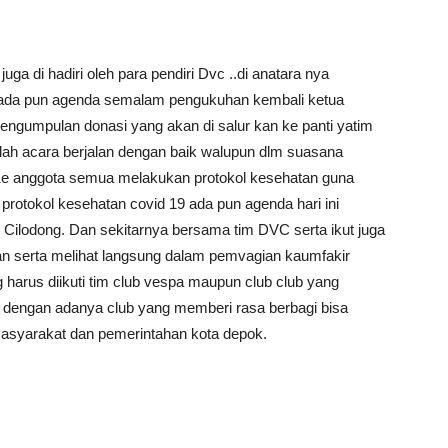
a di hadiri oleh para pendiri Dvc ..di anatara nya
g ada pun agenda semalam pengukuhan kembali ketua
pengumpulan donasi yang akan di salur kan ke panti yatim
illah acara berjalan dengan baik walupun dlm suasana
anggota semua melakukan protokol kesehatan guna
protokol kesehatan covid 19 ada pun agenda hari ini
c Cilodong. Dan sekitarnya bersama tim DVC serta ikut juga
erta melihat langsung dalam pemvagian kaumfakir
 harus diikuti tim club vespa maupun club club yang
 dengan adanya club yang memberi rasa berbagi bisa
 masyarakat dan pemerintahan kota depok.