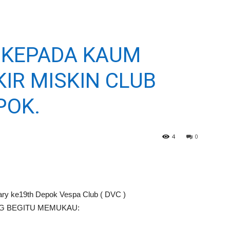
I KEPADA KAUM
IR MISKIN CLUB
POK.
4
0
 ke19th Depok Vespa Club ( DVC )
ANG BEGITU MEMUKAU: