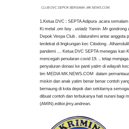
CLUB DVC DEPOK BERSAMA .MK.NEWS.COM.
1.Ketua DVC : SEPTA Adipura .acara semalam jug
Ki metal .om boy . ustadz Yamin .Mr gondron
Depok Vespa Club . silaturahmi antar anggota 
terdekat di lingkungan kec Cilodong . Alhamdul
pandemi … Ketua DVC SEPTA menegas kan Ke 
mencegah penularan covid 19. .. tetap menjaga 
penyaluran donasi ke panti yatim di wilayah ke
tim MEDIA MK.NEWS.COM dalam pemantauan s
miskin dan anak yatim benar benar contoh yang
bernaung di kota depok dan sekitarnya semoga
dibuat contoh dan terbukanya hati nurani bagi
(AMIN).editor.jimy.andrean.