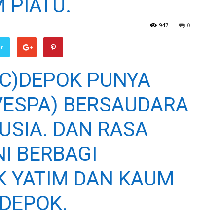
 PIATU.
947
0
er
VC)DEPOK PUNYA
VESPA) BERSAUDARA
USIA. DAN RASA
I BERBAGI
 YATIM DAN KAUM
 DEPOK.