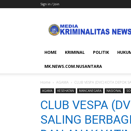
Sign in / Join
MEDIA
KRIMINALITAS
NEWS
HOME
KRIMINAL
POLITIK
HUKU
MK.NEWS.COM.NUSANTARA
Home
AGAMA
CLUB VESPA (DVC) KOTA DEPOK S
AGAMA
KESEHATAN
MANCANEGARA
NASIONAL
SO
CLUB VESPA (DV
SALING BERBAG