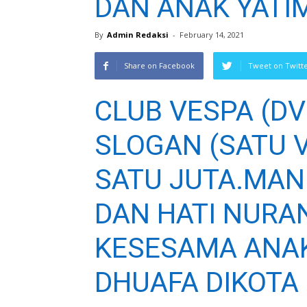
DAN ANAK YATIM
By
Admin Redaksi
-
February 14, 2021
Share on Facebook
Tweet on Twitt
CLUB VESPA (D
SLOGAN (SATU 
SATU JUTA.MAN
DAN HATI NURAN
KESESAMA ANAK
DHUAFA DIKOTA