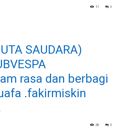
11
0
JUTA SAUDARA)
LUBVESPA
am rasa dan berbagi
afa .fakirmiskin
.
28
0