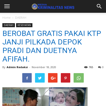
Home
DAERAH
DAERAH
KESEHATAN
BEROBAT GRATIS PAKAI KTP
JANJI PILKADA DEPOK
PRADI DAN DUETNYA
AFIFAH.
By
Admin Redaksi
-
November 18, 2020
765
0