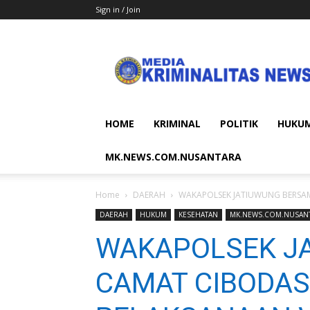
Sign in / Join
MEDIA
KRIMINALITAS
NEWS
HOME
KRIMINAL
POLITIK
HUKU
MK.NEWS.COM.NUSANTARA
Home
DAERAH
WAKAPOLSEK JATIUWUNG BERSAM
DAERAH
HUKUM
KESEHATAN
MK.NEWS.COM.NUSAN
WAKAPOLSEK J
CAMAT CIBODAS