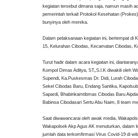
kegiatan tersebut dimana saja, namun masih 
pemerintah terkait Protokol Kesehatan (Prokes
bunyinya oleh mereka.
Dalam pelaksanaan kegiatan ini, bertempat d
15, Kelurahan Cibodas, Kecamatan Cibodas, Ko
Turut hadir dalam acara kegiatan ini, diantara
Kompol Dimas Aditya, ST,,S.I.K diwakili oleh
Supendi, Ka.Puskesmas Dr. Didi, Lurah Cibodas 
Sekel Cibodas Baru, Endang Santika, Kapolsub
Sapardi, Bhabinkamtibmas Cibodas Baru Aipda 
Babinsa Cibodasari Sertu Abu Naim, 8 team m
Saat diwawancarai oleh awak media, Wakapolse
Wakapolsek Akp Agus AK menuturkan, dalam ke
jumlah data terkomfirmasi Virus Covid-19 di wi