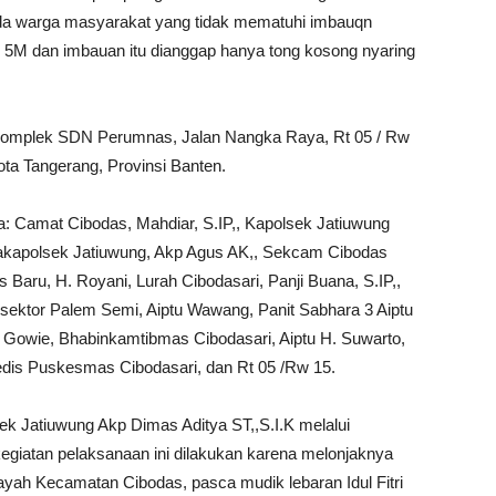
ada warga masyarakat yang tidak mematuhi imbauqn
) 5M dan imbauan itu dianggap hanya tong kosong nyaring
i Komplek SDN Perumnas, Jalan Nangka Raya, Rt 05 / Rw
ta Tangerang, Provinsi Banten.
nya: Camat Cibodas, Mahdiar, S.IP,, Kapolsek Jatiuwung
 Wakapolsek Jatiuwung, Akp Agus AK,, Sekcam Cibodas
Baru, H. Royani, Lurah Cibodasari, Panji Buana, S.IP,,
sektor Palem Semi, Aiptu Wawang, Panit Sabhara 3 Aiptu
Gowie, Bhabinkamtibmas Cibodasari, Aiptu H. Suwarto,
edis Puskesmas Cibodasari, dan Rt 05 /Rw 15.
k Jatiuwung Akp Dimas Aditya ST,,S.I.K melalui
giatan pelaksanaan ini dilakukan karena melonjaknya
layah Kecamatan Cibodas, pasca mudik lebaran Idul Fitri