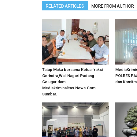
RELATED ARTICLES
MORE FROM AUTHOR
Tatap Muka bersama Ketua fraksi
MediaKrimin
Gerindra,Wali Nagari Padang
POLRES PAS
Gelugur dam
dan Komitm
Mediakriminalitas.News.Com
Sumbar.