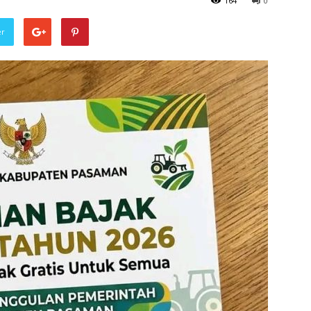
164
0
er