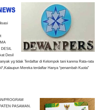
isasi
t
IMA
 DESIL
at Desil
ak yg tidak Terdaftar di Kelompok tani karena Rata-rata
Kalaupun Mereka terdaftar Hanya “penambah Kuota”
JBX5N/PROGRAM
PATEN PASAMAN.