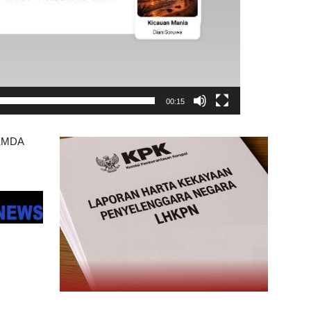
00:15
EMDA