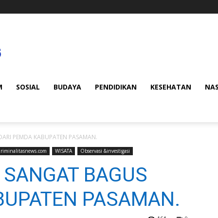
M
SOSIAL
BUDAYA
PENDIDIKAN
KESEHATAN
NA
ARI PEMDA KABUPATEN PASAMAN.
riminalitasnews.com
WISATA
Observasi &investigasi
 SANGAT BAGUS
BUPATEN PASAMAN.