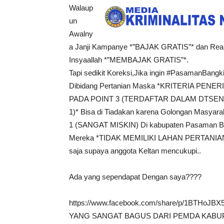
Walaup
un
Awalny
a Janji Kampanye *”BAJAK GRATIS”* dan Real
Insyaallah *”MEMBAJAK GRATIS”*.
Tapi sedikit Koreksi,Jika ingin #PasamanBangki
Dibidang Pertanian Maska *KRITERIA PENER
PADA POINT 3 (TERDAFTAR DALAM DTSEN
1)* Bisa di Tiadakan karena Golongan Masyarak
1 (SANGAT MISKIN) Di kabupaten Pasaman Bany
Mereka *TIDAK MEMILIKI LAHAN PERTANIAN*,
saja supaya anggota Keltan mencukupi..
Ada yang sependapat Dengan saya????
https://www.facebook.com/share/p/1BTHo
YANG SANGAT BAGUS DARI PEMDA KABU