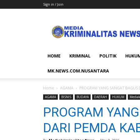
Sign in / Join
MEDIA
KRIMINALITAS
NEWS
HOME
KRIMINAL
POLITIK
HUKU
MK.NEWS.COM.NUSANTARA
Home
AGAMA
PROGRAM YANG SANGAT BAGUS D
AGAMA
BISNIS
BUDAYA
DAERAH
HUKUM
Mediak
PROGRAM YANG
DARI PEMDA KA