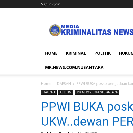
Sign in / Join
MEDIA
KRIMINALITAS
NEWS
HOME
KRIMINAL
POLITIK
HUKU
MK.NEWS.COM.NUSANTARA
Home
DAERAH
PPWI BUKA posko pengaduan ko
DAERAH
HUKUM
MK.NEWS.COM.NUSANTARA
PPWI BUKA posk
UKW..dewan PE