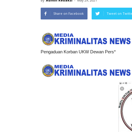
By
Admin Redaksi
-
May 29, 2021
Share on Facebook
Tweet on Twitt
Pengaduan Korban UKW Dewan Pers*