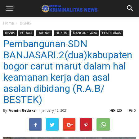
Home
BISNIS
BISNIS
BUDAYA
DAERAH
HUKUM
MANCANEGARA
PENDIDIKAN
Pembangunan SDN
BANJASARI.2(dua)kabupaten
bogor carut marut dalam hal
keamanan kerja dan asal
asalan dibidang (R.A.B/
BESTEK)
By
Admin Redaksi
-
January 12, 2021
620
0