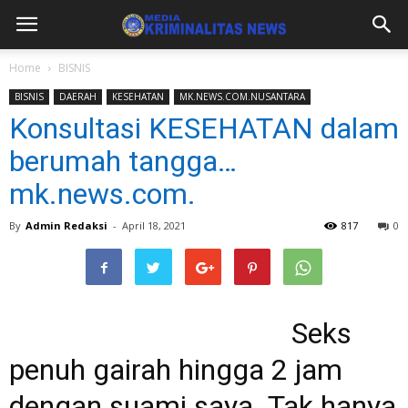
Home
BISNIS
BISNIS
DAERAH
KESEHATAN
MK.NEWS.COM.NUSANTARA
Konsultasi KESEHATAN dalam
berumah tangga…
mk.news.com.
By
Admin Redaksi
-
April 18, 2021
817
0
Seks
penuh gairah hingga 2 jam
dengan suami saya. Tak hanya