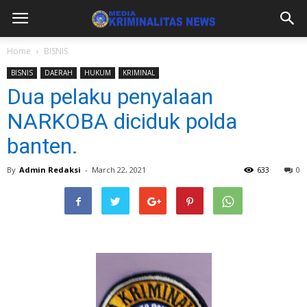
Home
BISNIS
BISNIS
DAERAH
HUKUM
KRIMINAL
Dua pelaku penyalaan
NARKOBA diciduk polda
banten.
By
Admin Redaksi
-
March 22, 2021
633
0