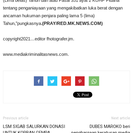
(Lima belas) Tahun dan atau Pasal 351 ayat 2 KUHP Pidana
tentang penganiayaan yang mengakibatkan luka berat dengan
ancaman hukuman penjara paling lama 5 (lima)
Tahun,”pungkasnya
.(PRAY/RED.MK.NEWS.COM)
copyright2021…editor fhotografer.jm.
www.mediakriminalitasnews.com.
Previous article
Next article
LSM SIGAB SALURKAN DONASI
DUBES MAROKO beri
UNTUK KORBAN GEMPA
penghargaan keratusan media