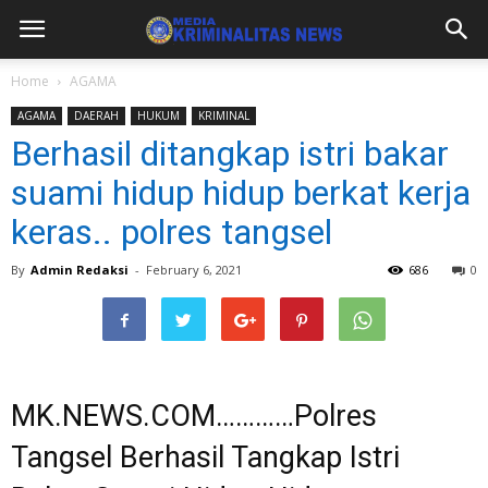
Home
AGAMA
AGAMA
DAERAH
HUKUM
KRIMINAL
Berhasil ditangkap istri bakar
suami hidup hidup berkat kerja
keras.. polres tangsel
By
Admin Redaksi
-
February 6, 2021
686
0
MK.NEWS.COM…………Polres
Tangsel Berhasil Tangkap Istri