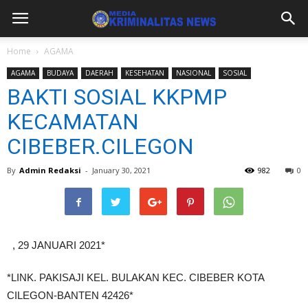
Home
AGAMA
AGAMA
BUDAYA
DAERAH
KESEHATAN
NASIONAL
SOSIAL
BAKTI SOSIAL KKPMP
KECAMATAN
CIBEBER.CILEGON
By
Admin Redaksi
-
January 30, 2021
982
0
, 29 JANUARI 2021*
*LINK. PAKISAJI KEL. BULAKAN KEC. CIBEBER KOTA
CILEGON-BANTEN 42426*