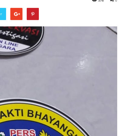
576
0
er