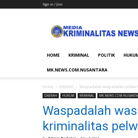
Sign in / Join
MEDIA
KRIMINALITAS
NEWS
HOME
KRIMINAL
POLITIK
HUKU
MK.NEWS.COM.NUSANTARA
Home
DAERAH
Waspadalah waspadalah pelaku k
DAERAH
HUKUM
KRIMINAL
MK.NEWS.COM.NUSANTA
Waspadalah was
kriminalitas pe