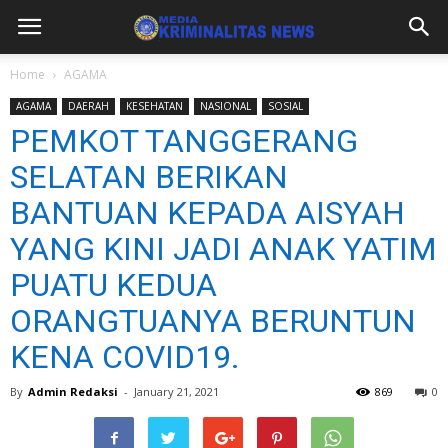
Home
AGAMA
AGAMA
DAERAH
KESEHATAN
NASIONAL
SOSIAL
PEMKOT TANGGERANG
SELATAN BERIKAN
BANTUAN KEPADA AISYAH
YANG KINI JADI ANAK YATIM
PUATU KEDUA
ORANGTUANYA BERUNTUN
KENA COVID19.
By
Admin Redaksi
-
January 21, 2021
869
0