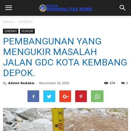
Home
DAERAH
DAERAH
HUKUM
PEMBANGUNAN YANG
MENGUKIR MASALAH
JALAN GDC KOTA KEMBANG
DEPOK.
By
Admin Redaksi
-
November 26, 2020
674
0