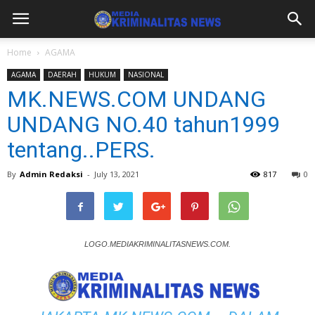
Home
AGAMA
AGAMA
DAERAH
HUKUM
NASIONAL
MK.NEWS.COM UNDANG
UNDANG NO.40 tahun1999
tentang..PERS.
By
Admin Redaksi
-
July 13, 2021
817
0
LOGO.MEDIAKRIMINALITASNEWS.COM.