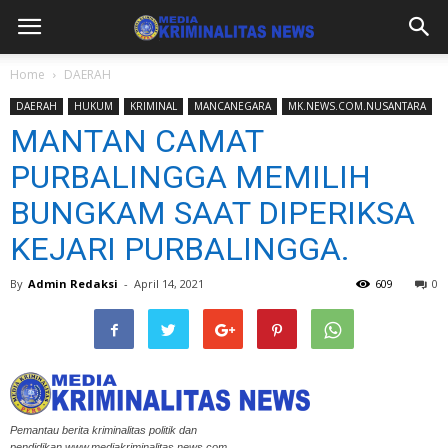
Home
DAERAH
DAERAH
HUKUM
KRIMINAL
MANCANEGARA
MK.NEWS.COM.NUSANTARA
MANTAN CAMAT
PURBALINGGA MEMILIH
BUNGKAM SAAT DIPERIKSA
KEJARI PURBALINGGA.
By
Admin Redaksi
-
April 14, 2021
609
0
Pemantau berita kriminalitas politik dan
pendidikan.www.mediakriminalitas news com