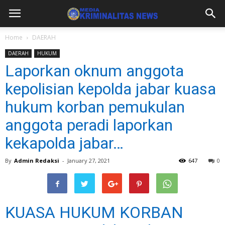
Home
DAERAH
DAERAH
HUKUM
Laporkan oknum anggota
kepolisian kepolda jabar kuasa
hukum korban pemukulan
anggota peradi laporkan
kekapolda jabar…
By
Admin Redaksi
-
January 27, 2021
647
0
KUASA HUKUM KORBAN