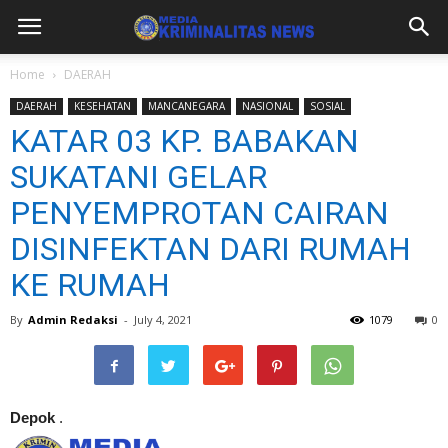
Home
DAERAH
DAERAH
KESEHATAN
MANCANEGARA
NASIONAL
SOSIAL
KATAR 03 KP. BABAKAN
SUKATANI GELAR
PENYEMPROTAN CAIRAN
DISINFEKTAN DARI RUMAH
KE RUMAH
By
Admin Redaksi
-
July 4, 2021
1079
0
Depok
.