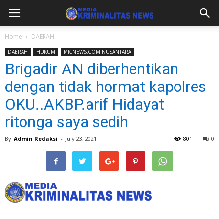
Home
DAERAH
DAERAH
HUKUM
MK.NEWS.COM.NUSANTARA
Brigadir AN diberhentikan
dengan tidak hormat kapolres
OKU..AKBP.arif Hidayat
ritonga saya sedih
By
Admin Redaksi
-
July 23, 2021
801
0