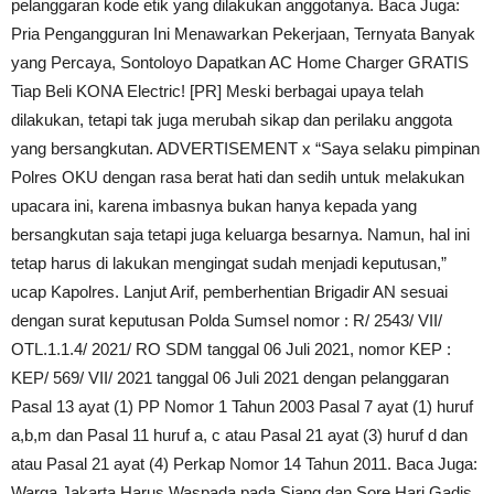
pelanggaran kode etik yang dilakukan anggotanya. Baca Juga:
Pria Pengangguran Ini Menawarkan Pekerjaan, Ternyata Banyak
yang Percaya, Sontoloyo Dapatkan AC Home Charger GRATIS
Tiap Beli KONA Electric! [PR] Meski berbagai upaya telah
dilakukan, tetapi tak juga merubah sikap dan perilaku anggota
yang bersangkutan. ADVERTISEMENT x “Saya selaku pimpinan
Polres OKU dengan rasa berat hati dan sedih untuk melakukan
upacara ini, karena imbasnya bukan hanya kepada yang
bersangkutan saja tetapi juga keluarga besarnya. Namun, hal ini
tetap harus di lakukan mengingat sudah menjadi keputusan,”
ucap Kapolres. Lanjut Arif, pemberhentian Brigadir AN sesuai
dengan surat keputusan Polda Sumsel nomor : R/ 2543/ VII/
OTL.1.1.4/ 2021/ RO SDM tanggal 06 Juli 2021, nomor KEP :
KEP/ 569/ VII/ 2021 tanggal 06 Juli 2021 dengan pelanggaran
Pasal 13 ayat (1) PP Nomor 1 Tahun 2003 Pasal 7 ayat (1) huruf
a,b,m dan Pasal 11 huruf a, c atau Pasal 21 ayat (3) huruf d dan
atau Pasal 21 ayat (4) Perkap Nomor 14 Tahun 2011. Baca Juga:
Warga Jakarta Harus Waspada pada Siang dan Sore Hari Gadis